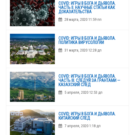
COVID: ИГРЫ В БОГА И ДЬЯВОЛА.
ЧАСТЬ II. НАУЧНЫЕ СТАТЬИ КАК
ДОКАЗАТЕЛЬСТВА
28 марта, 2020 11:59 пп
COVID: ИГРЫ В БОГА И ДЬЯВОЛА.
ПОЛИТИКА ВИРУСОЛОГИИ
31 марта, 2020 12:28 дп
COVID: ИГРЫ В БОГА И ДЬЯВОЛА.
ЧАСТЬ III. СЛЕДУЙ ЗА ГРАНТАМИ —
КАЗАХСКИЙ СЛЕД
5 апреля, 2020 12:53 дп
COVID: ИГРЫ В БОГА И ДЬЯВОЛА.
КИТАЙСКИЙ СЛЕД
7 апреля, 2020 1:18 дп