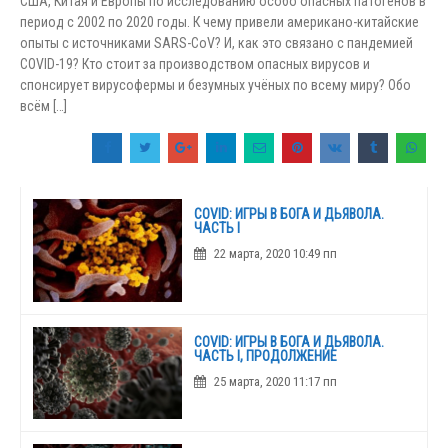
США, Китая и Европы по исследованию особо опасных патогенов в
18 апреля, 2020 3:07 дп
период с 2002 по 2020 годы. К чему привели американо-китайские
опыты с источниками SARS-CoV? И, как это связано с пандемией
COVID-19? Кто стоит за производством опасных вирусов и
спонсирует вирусофермы и безумных учёных по всему миру? Обо
COVID: ИГРЫ В БОГА И ДЬЯВОЛА.
ВЫВОДЫ И P.S.
всём […]
16 апреля, 2020 12:20 дп
COVID: ИГРЫ В БОГА И ДЬЯВОЛА.
ЧАСТЬ I
22 марта, 2020 10:49 пп
COVID: ИГРЫ В БОГА И ДЬЯВОЛА.
ЧАСТЬ I, ПРОДОЛЖЕНИЕ
25 марта, 2020 11:17 пп