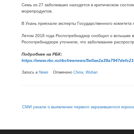
Семь из 27 заболевших находятся в критическом состо
морепродуктов.
В Ухань приехали эксперты Государственного комитета
Летом 2018 года Роспотребнадзор сообщил о вспышке в 
Роспотребнадзоре уточнили, что заболевание распрост
Подробнее на РБК:
https://www.rbc.ru/rbcfreenews/5e0ae2a39a7947defc21
Запись в
News
Отмечено
China
,
Wuhan
Н
СМИ узнали о выявлении первого заразившегося корон
а
в
и