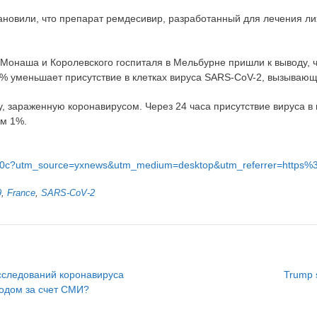
тановили, что препарат ремдесивир, разработанный для лечения л
а Монаша и Королевского госпиталя в Мельбурне пришли к выводу,
% уменьшает присутствие в клетках вируса SARS-CoV-2, вызывающ
 зараженную коронавирусом. Через 24 часа присутствие вируса в 
ем 1%.
0610c?utm_source=yxnews&utm_medium=desktop&utm_referrer=http
9
,
France
,
SARS-CoV-2
сследований коронавируса
Trump s
родом за счет СМИ?