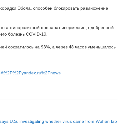
ихорадки Эбола, способен блокировать размножение
 что антипаразитный препарат ивермектин, одобренный
его болезнь COVID-19.
ней сократилось на 93%, а через 48 часов уменьшилось
s%3A%2F%2Fyandex.ru%2Fnews
ays U.S. investigating whether virus came from Wuhan lab