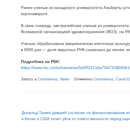
Ранее ученые из канадского университета Альберты ус
коронавируса.
В свою очередь, австралийские ученые из университет
Всемирной организацией здравоохранения (ВОЗ), на 99
Ученые обрабатывали ивермектином клеточную культуру,
в 5000 раз — доля вирусных РНК снизилась до менее ч
Подробнее на РБК:
https://www.rbc.ru/rbcfreenews/5e99227a9a794732866
Запись в
Coronavirus
,
News
Отмечено
Coronavirus
,
Covid-1
Н
Дональд Трамп давший согласие на финансирование и
а
в Китае и США хочет уйти от ответственности перед на
в