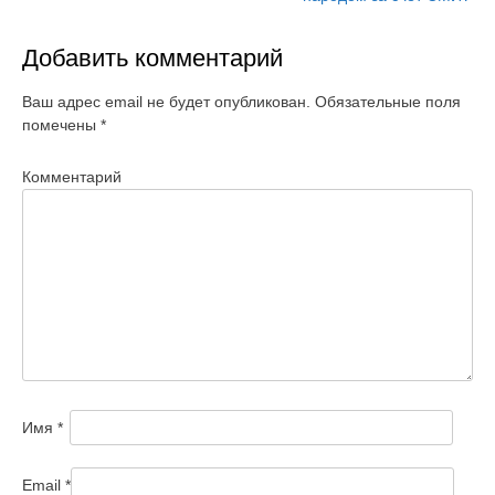
ц
и
Добавить комментарий
я
п
Ваш адрес email не будет опубликован.
Обязательные поля
о
помечены
*
з
Комментарий
а
п
и
с
я
м
Имя
*
Email
*