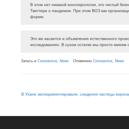
В этом нет никакой конспирологии, это чистый би
Твиттере о пандемии. При этом ВОЗ как организаци
форме.
Это же касается и объявления естественного прои
исследованиях. В сухом остатке мы просто имеем 
Запись в
Coronavirus
,
News
Отмечено
Coronavirus
,
News
Н
В Ухане экспериментировали, соединяя частицы корон
а
в
и
г