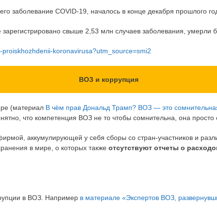
о заболевание COVID-19, началось в конце декабря прошлого год
 зарегистрировано свыше 2,53 млн случаев заболевания, умерли б
nom-proiskhozhdenii-koronavirusa?utm_source=smi2
ВОЗ и коррупция
ире (материал
В чём прав Дональд Трамп? ВОЗ — это сомнительна
онятно, что компетенция ВОЗ не то чтобы сомнительна, она просто
фирмой, аккумулирующей у себя сборы со стран-участников и разл
ранения в мире, о которых также
отсутствуют отчеты о расходо
рупции в ВОЗ. Например
в материале «Экспертов ВОЗ, развернувш