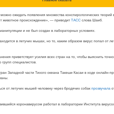
то можно ожидать появления множества конспирологических теорий 
меет животное происхождение», — приводит
ТАСС
слова Шаиб.
 манипуляции и не был создан в лабораторных условиях.
аходится в летучих мышах, но то, каким образом вирус попал от л
ения приветствует усилия всех стран на то, чтобы выяснить точн
 групп специалистов.
стран Западной части Тихого океана Такеши Касаи в ходе онлайн-
ланы.
ься от летучих мышей человеку через бродячих собак
прозвучала
о
азившийся коронавирусом работал в лаборатории Института вирусо