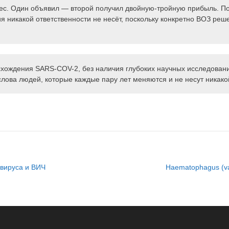
знес. Один объявил — второй получил двойную-тройную прибыль. По
я никакой ответственности не несёт, поскольку конкретно ВОЗ ре
схождения SARS-COV-2, без наличия глубоких научных исследовани
слова людей, которые каждые пару лет меняются и не несут никако
авируса и ВИЧ
Haematophagus (vam