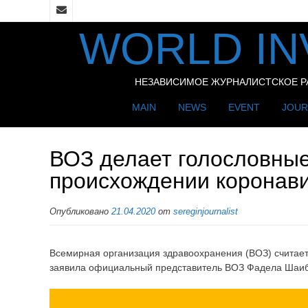
WORLD IN
НЕЗАВИСИМОЕ ЖУРНАЛИСТСКОЕ РАС
MAIN
NEWS
EVENT
JOUR
ВОЗ делает голословные
происхождении коронави
Опубликовано
21.04.2020
от
sereginjournalist
Всемирная организация здравоохранения (ВОЗ) считает
заявила официальный представитель ВОЗ Фадела Шаиб