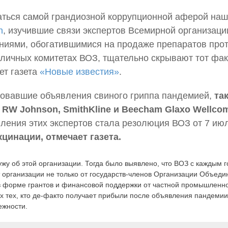
аться самой грандиозной коррупционной аферой наш
n
, изучившие связи экспертов Всемирной организац
иями, обогатившимися на продаже препаратов проти
личных комитетах ВОЗ, тщательно скрывают тот факт
ет газета
«Новые известия»
.
бовавшие объявления свиного гриппа пандемией,
та
 RW Johnson, SmithKline и Beecham Glaxo Wellc
ления этих экспертов стала резолюция ВОЗ от 7 июл
цинации, отмечает газета.
жу об этой организации. Тогда было выявлено, что ВОЗ с каждым 
жет организации не только от государств-членов Организации Объед
 форме грантов и финансовой поддержки от частной промышленност
ех тех, кто де-факто получает прибыли после объявления пандемии
ежности.