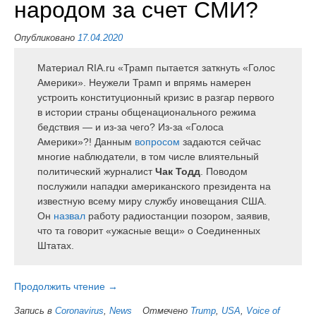
народом за счет СМИ?
Опубликовано
17.04.2020
Материал RIA.ru «Трамп пытается заткнуть «Голос
Америки». Неужели Трамп и впрямь намерен
устроить конституционный кризис в разгар первого
в истории страны общенационального режима
бедствия — и из-за чего? Из-за «Голоса
Америки»?! Данным
вопросом
задаются сейчас
многие наблюдатели, в том числе влиятельный
политический журналист
Чак Тодд
. Поводом
послужили нападки американского президента на
известную всему миру службу иновещания США.
Он
назвал
работу радиостанции позором, заявив,
что та говорит «ужасные вещи» о Соединенных
Штатах.
Продолжить чтение
«Дональд
→
Трамп
Запись в
Coronavirus
,
News
Отмечено
Trump
,
USA
,
Voice of
давший